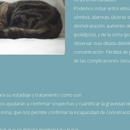
Podemos incluir entre ellos
vómitos, diarreas, úlceras or
deshidratación, aumento de
(polidipsia), y de la orina (
observar mas diluida debid
concentración. Pérdida de
de las complicaciones secu
ra su estadiaje y tratamiento como son:
nos ayudarán a confirmar sospechas y cuantificar la gravedad d
 de orina, que nos permite confirmar la incapacidad de concetraci
ial, que se deberá monitorizar y tratar.