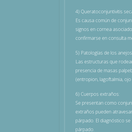
4) Queratoconjuntivitis sec
Es causa común de conjunti
signos en cornea asociados
confirmarse en consulta med
5) Patologías de los anejos
Las estructuras que rodean 
presencia de masas palpebral
(entropion, lagoftalmia, oj
6) Cuerpos extraños:
Se presentan como conjunti
extraños pueden atravesar 
párpado. El diagnóstico se 
párpado.