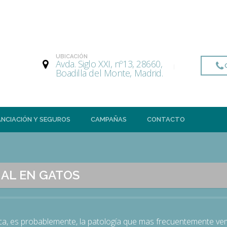
UBICACIÓN
Avda. Siglo XXI, nº13, 28660,
C
Boadilla del Monte, Madrid.
ANCIACIÓN Y SEGUROS
CAMPAÑAS
CONTACTO
NAL EN GATOS
nica, es probablemente, la patología que mas frecuentemente ve