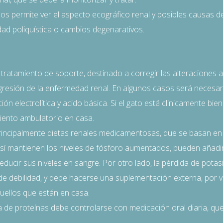
s permite ver el aspecto ecográfico renal y posibles causas d
dad poliquística o cambios degenarativos.
tratamiento de soporte, destinado a corregir las alteraciones ana
ogresión de la enfermedad renal. En algunos casos será necesari
ión electrolítica y acido básica. Si el gato está clinicamente bi
iento ambulatorio en casa.
principalmente dietas renales medicamentosas, que se basan en
 así mantienen los niveles de fósforo aumentados, pueden añad
educir sus niveles en sangre. Por otro lado, la pérdida de potasi
 debilidad, y debe hacerse una suplementación externa, por v
quellos que están en casa.
da de proteínas debe controlarse con medicación oral diaria, qu