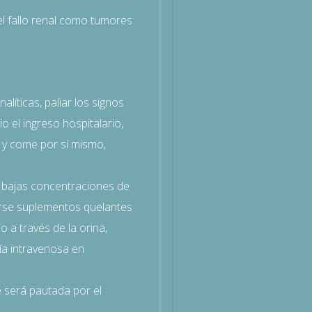
el fallo renal como tumores
líticas, paliar los signos
o el ingreso hospitalario,
en y come por sí mismo,
 bajas concentraciones de
irse suplementos quelantes
o a través de la orina,
ía intravenosa en
e será pautada por el