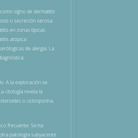
o como signo de dermatitis
osis o secreción serosa.
tis en zonas típicas
itis atópica.
erólogicas de alergia. La
diagnóstica.
do. A la exploración se
citología revela la
teroides o ciclosporina.
poco frecuente. Se ha
otra patología subyacente.