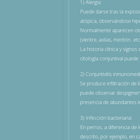
1) Alergia:
Puede darse tras la exposic
atópica, observándose hipe
Normalmente aparecen otro
(vientre, axilas, mentón...
La historia clínica y signo
citología conjuntival puede
2) Conjuntivitis inmunomed
Se produce infiltración de l
puede observar despigmenta
presencia de abundantes le
3) Infección bacteriana:
En perros, a diferencia de l
descrito, por ejemplo, en 