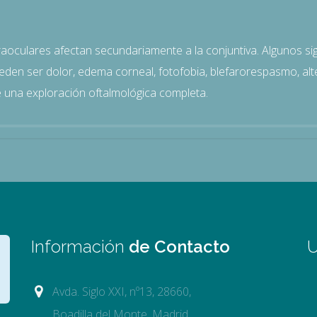
oculares afectan secundariamente a la conjuntiva. Algunos si
en ser dolor, edema corneal, fotofobia, blefarorespasmo, altera
 una exploración oftalmológica completa.
Información
de Contacto
U
Avda. Siglo XXI, nº13, 28660,
Boadilla del Monte, Madrid.