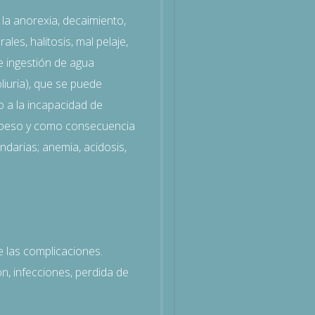
 la anorexia, decaimiento,
ales, halitosis, mal pelaje,
 ingestión de agua
poliuria), que se puede
o a la incapacidad de
 peso y como consecuencia
ndarias; anemia, acidosis,
e las complicaciones.
ón, infecciones, perdida de