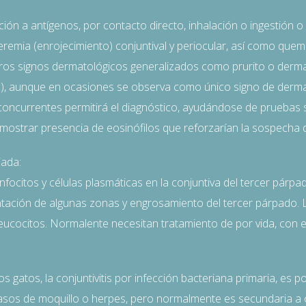
ión a antígenos, por contacto directo, inhalación o ingestión 
remia (enrojecimiento) conjuntival y periocular, así como quem
s signos dermatológicos generalizados como prurito o dermati
etc), aunque en ocasiones se observa como único signo de dermat
s concurrentes permitirá el diagnóstico, ayudándose de pruebas s
 mostrar presencia de eosinófilos que reforzarían la sospecha 
iada:
infocitos y células plasmáticas en la conjuntiva del tercer párpa
ción de algunas zonas y engrosamiento del tercer párpado. La 
ucocitos. Normalente necesitan tratamiento de por vida, con es
os gatos, la conjuntivitis por infección bacteriana primaria, es 
casos de moquillo o herpes, pero normalmente es secundaria a 