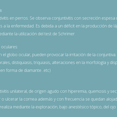
a:
vitis en perros. Se observa conjuntivitis con secreción espesa
 a la enfermedad. Es debida a un déficit en la producción de l
iante la utilización del test de Schrimer.
 oculares:
el globo ocular, pueden provocar la irritación de la conjuntiva.
es, distiquiasis, triquiasis, alteraciones en la morfología y dis
o en forma de diamante...etc)
vitis unilateral, de origen agudo con hiperemia, quemosis y se
o ulcerar la cornea además y con frecuencia se quedan alojad
realiza mediante la exploración, bajo anestésico tópico, del ojo 